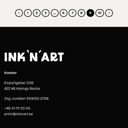
1
2
3
…
6
7
8
9
10
Kontor
Exportgatan 33B
422 46 Hisings Backa
Org. number: 559013-2758
+46 31-711 20 00
print@inknart.se