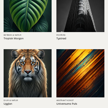
BOTANIK & NATUR
POSTERS
Tropisk Morgon
Tystnad
DJUR & NATUR
ABSTRAKT KONST
Ugglan
Universums Puls