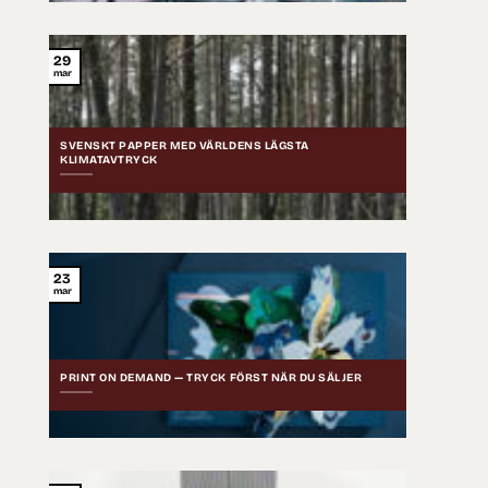
29
mar
SVENSKT PAPPER MED VÄRLDENS LÄGSTA
KLIMATAVTRYCK
23
mar
PRINT ON DEMAND — TRYCK FÖRST NÄR DU SÄLJER