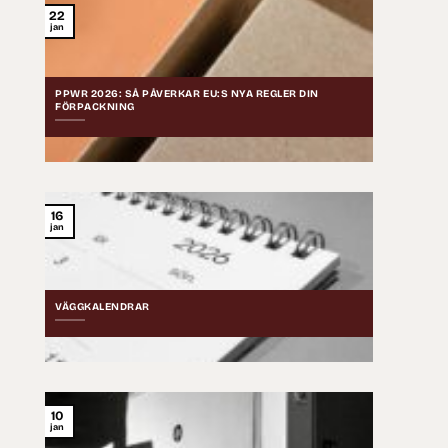
22
jan
PPWR 2026: SÅ PÅVERKAR EU:S NYA REGLER DIN
FÖRPACKNING
16
jan
VÄGGKALENDRAR
10
jan