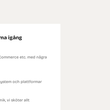
mma igång
Commerce etc. med några
system och plattformar
ik, vi sköter allt