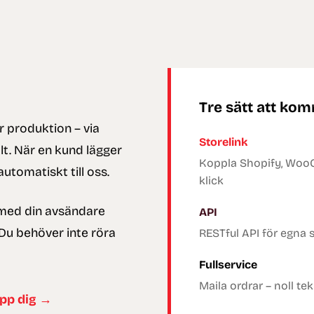
Tre sätt att ko
r produktion – via
Storelink
llt. När en kund lägger
Koppla Shopify, Woo
utomatiskt till oss.
klick
 med din avsändare
API
 Du behöver inte röra
RESTful API för egna 
Fullservice
Maila ordrar – noll tekn
upp dig →