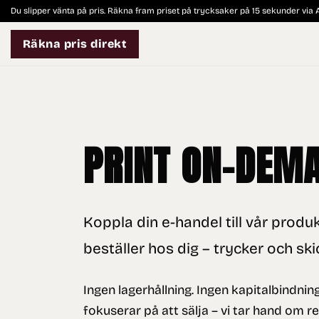
Skip
Du slipper vänta på pris. Räkna fram priset på trycksaker på 15 sekunder via A
to
content
Räkna pris direkt
PRINT ON-DEM
Koppla din e-handel till vår produ
beställer hos dig – trycker och skic
Ingen lagerhållning. Ingen kapitalbindnin
fokuserar på att sälja – vi tar hand om re