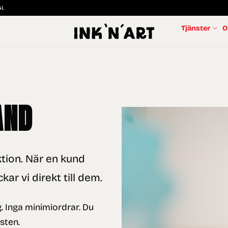
I.
Tjänster
O
AND
ktion. När en kund
kar vi direkt till dem.
g. Inga minimiordrar. Du
sten.