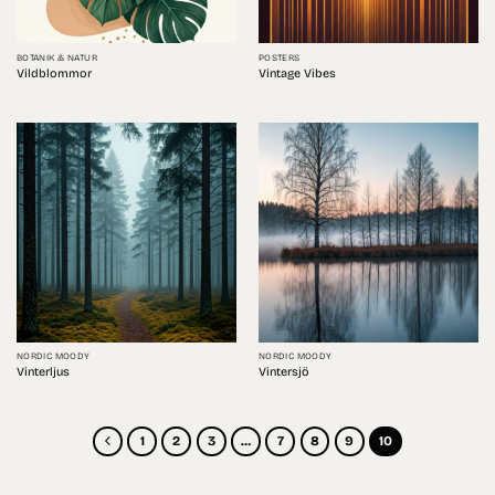
BOTANIK & NATUR
POSTERS
Vildblommor
Vintage Vibes
NORDIC MOODY
NORDIC MOODY
Vinterljus
Vintersjö
1
2
3
…
7
8
9
10