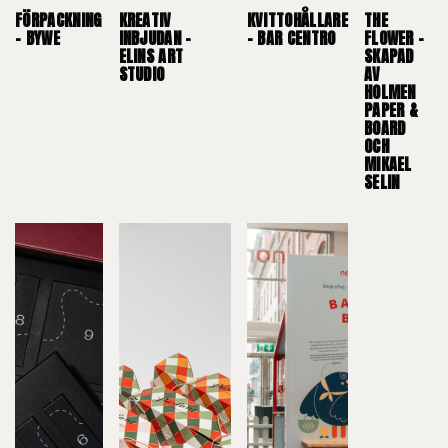
FÖRPACKNING
KREATIV
KVITTOHÅLLARE
THE
– BYWE
INBJUDAN –
– BAR CENTRO
FLOWER –
ELINS ART
SKAPAD
STUDIO
AV
HOLMEN
PAPER &
BOARD
OCH
MIKAEL
SELIN