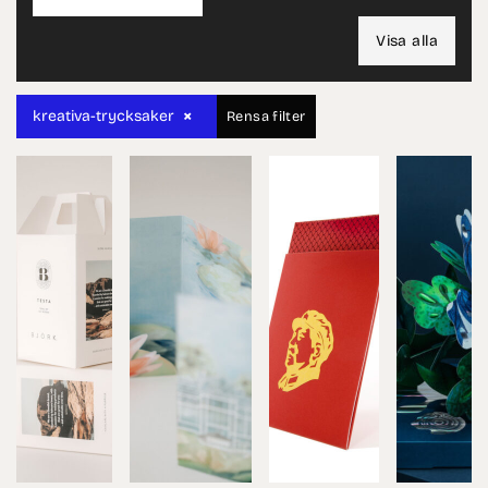
Visa alla
×
kreativa-trycksaker
Rensa filter