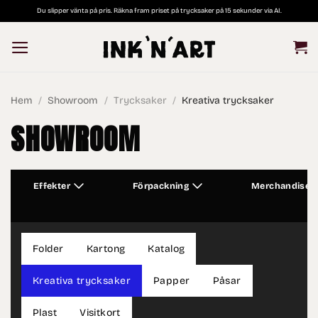
Skip
Du slipper vänta på pris. Räkna fram priset på trycksaker på 15 sekunder via AI.
to
content
Hem
/
Showroom
/
Trycksaker
/
Kreativa trycksaker
SHOWROOM
Effekter
Förpackning
Merchandise
Folder
Kartong
Katalog
Kreativa trycksaker
Papper
Påsar
Plast
Visitkort