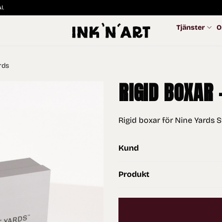
I.
Tjänster
O
rds
RIGID BOXAR 
Rigid boxar för Nine Yards 
Kund
Produkt