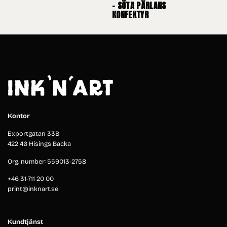
– SÖTA PÄRLANS
KONFEKTYR
Kontor
Exportgatan 33B
422 46 Hisings Backa
Org. number: 559013-2758
+46 31-711 20 00
print@inknart.se
Kundtjänst