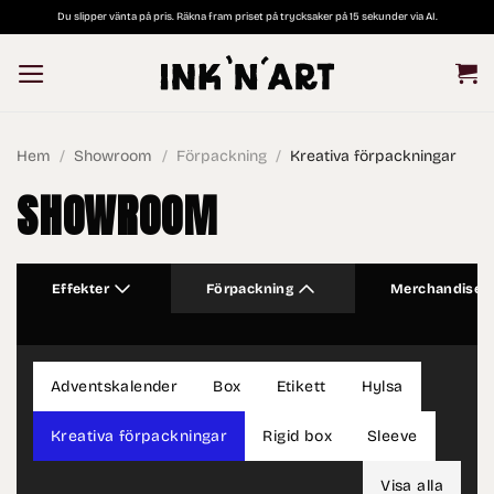
Skip
Du slipper vänta på pris. Räkna fram priset på trycksaker på 15 sekunder via AI.
to
content
Hem
/
Showroom
/
Förpackning
/
Kreativa förpackningar
SHOWROOM
Effekter
Förpackning
Merchandise
Adventskalender
Box
Etikett
Hylsa
Kreativa förpackningar
Rigid box
Sleeve
Visa alla