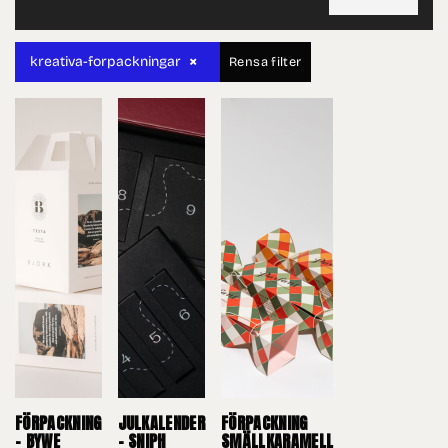
×
kreativa-forpackningar
Rensa filter
FÖRPACKNING
JULKALENDER
FÖRPACKNING
– BYWE
– SNIPH
SMÄLLKARAMELL