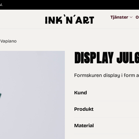
I.
Tjänster
O
 Vapiano
DISPLAY JUL
Formskuren display i form av
Kund
Produkt
Material