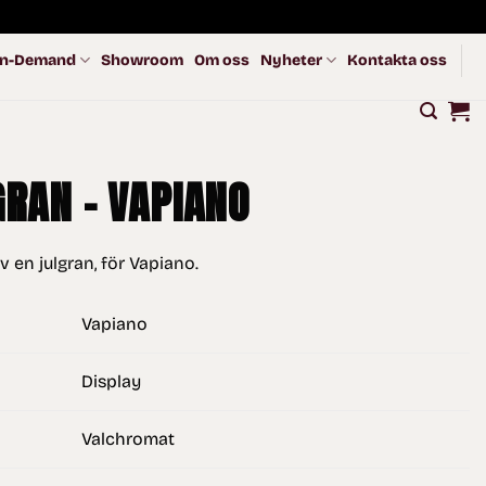
n-Demand
Showroom
Om oss
Nyheter
Kontakta oss
GRAN – VAPIANO
 en julgran, för Vapiano.
Vapiano
Display
Valchromat